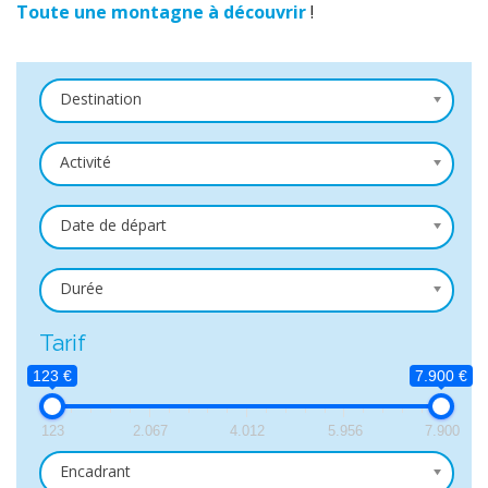
Toute une montagne à découvrir
!
Destination
Activité
Date de départ
Durée
Tarif
123 €
7.900 €
123
2.067
4.012
5.956
7.900
Encadrant