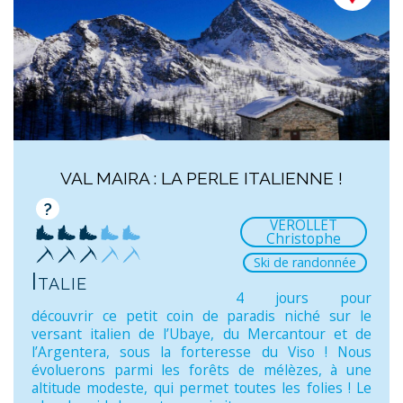
VAL MAIRA : LA PERLE ITALIENNE !
?
VEROLLET
Christophe
Ski de randonnée
Italie
4 jours pour
découvrir ce petit coin de paradis niché sur le
versant italien de l’Ubaye, du Mercantour et de
l’Argentera, sous la forteresse du Viso ! Nous
évoluerons parmi les forêts de mélèzes, à une
altitude modeste, qui permet toutes les folies ! Le