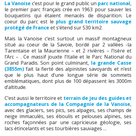
La Vanoise
c’est pour le grand public un
parc national
,
le premier parc français crée en 1963 pour sauver les
bouquetins qui étaient menacés de disparition. Le
coeur du parc est le
plus grand territoire sauvage
protégé de France
et s’étend sur 530 km2.
Mais la Vanoise c’est surtout un massif montagneux
situé au coeur de la Savoie, bordé par 2 vallées -la
Tarentaise et la Maurienne – et 2 rivières – l’Isère et
l’Arc – . Ce massif jouxte l’Italie et le Parc National du
Grand Paradis. Son point culminant,
la grande Casse
(3855m)
fait la fierté des alpinistes savoyards et n’est
que le plus haut d’une longue série de sommets
emblématiques, dont plus de 100 dépassent les 3000m
d’altitude.
C’est aussi le territoire et
terrain de jeu des guides et
accompagnateurs de la Compagnie de la Vanoise
,
avec des glaciers, ses pics, ses alpages, ses champs de
neige immaculés, ses éboulis et pelouses alpines, ses
roches façonnées par une capricieuse géologie, ses
lacs étincelants et ses tourbières sauvages …