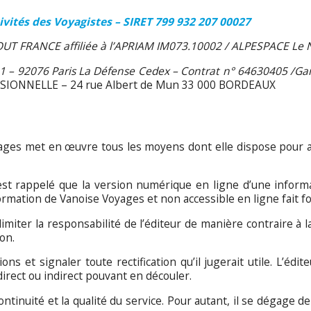
ivités des Voyagistes – SIRET 799 932 207 00027
ATOUT FRANCE affiliée à l’APRIAM IM073.10002 / ALPESPACE Le
1 – 92076 Paris La Défense Cedex – Contrat n° 64630405 /Gar
SSIONNELLE – 24 rue Albert de Mun 33 000 BORDEAUX
yages met en œuvre tous les moyens dont elle dispose pour as
st rappelé que la version numérique en ligne d’une informa
mation de Vanoise Voyages et non accessible en ligne fait fo
imiter la responsabilité de l’éditeur de manière contraire à la 
on.
ons et signaler toute rectification qu’il jugerait utile. L’édi
direct ou indirect pouvant en découler.
ntinuité et la qualité du service. Pour autant, il se dégage de