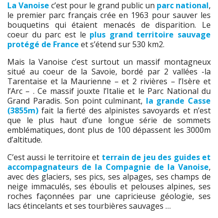
La Vanoise
c’est pour le grand public un
parc national
,
le premier parc français crée en 1963 pour sauver les
bouquetins qui étaient menacés de disparition. Le
coeur du parc est le
plus grand territoire sauvage
protégé de France
et s’étend sur 530 km2.
Mais la Vanoise c’est surtout un massif montagneux
situé au coeur de la Savoie, bordé par 2 vallées -la
Tarentaise et la Maurienne – et 2 rivières – l’Isère et
l’Arc – . Ce massif jouxte l’Italie et le Parc National du
Grand Paradis. Son point culminant,
la grande Casse
(3855m)
fait la fierté des alpinistes savoyards et n’est
que le plus haut d’une longue série de sommets
emblématiques, dont plus de 100 dépassent les 3000m
d’altitude.
C’est aussi le territoire et
terrain de jeu des guides et
accompagnateurs de la Compagnie de la Vanoise
,
avec des glaciers, ses pics, ses alpages, ses champs de
neige immaculés, ses éboulis et pelouses alpines, ses
roches façonnées par une capricieuse géologie, ses
lacs étincelants et ses tourbières sauvages …