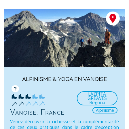
ALPINISME & YOGA EN VANOISE
?
LAZPITA
GREAVES
Begoña
Alpinisme
Vanoise, France
Venez découvrir la richesse et la complémentarité
de ces deux pratiques dans le cadre d’exception