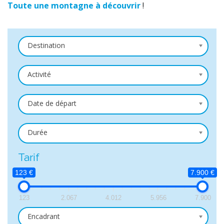
Toute une montagne à découvrir
!
Destination
Activité
Date de départ
Durée
Tarif
123 €
7.900 €
123
2.067
4.012
5.956
7.900
Encadrant