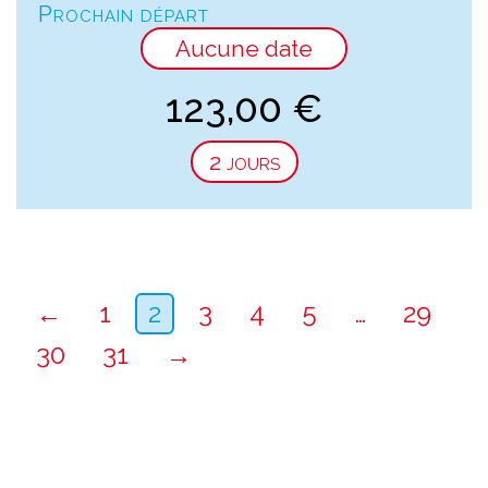
Prochain départ
Aucune date
123,00
€
2 jours
←
1
2
3
4
5
…
29
30
31
→