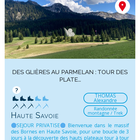
DES GLIÈRES AU PARMELAN : TOUR DES
PLATE...
?
THOMAS
Alexandre
Randonnée
montagne / Trek
Haute Savoie
SEJOUR PRIVATISE
Bienvenue dans le massif
des Bornes en Haute Savoie, pour une boucle de 3
jours à la découverte des hauts plateaux tour à tour