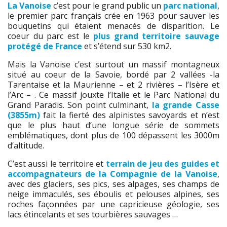
La Vanoise
c’est pour le grand public un
parc national
,
le premier parc français crée en 1963 pour sauver les
bouquetins qui étaient menacés de disparition. Le
coeur du parc est le
plus grand territoire sauvage
protégé de France
et s’étend sur 530 km2.
Mais la Vanoise c’est surtout un massif montagneux
situé au coeur de la Savoie, bordé par 2 vallées -la
Tarentaise et la Maurienne – et 2 rivières – l’Isère et
l’Arc – . Ce massif jouxte l’Italie et le Parc National du
Grand Paradis. Son point culminant,
la grande Casse
(3855m)
fait la fierté des alpinistes savoyards et n’est
que le plus haut d’une longue série de sommets
emblématiques, dont plus de 100 dépassent les 3000m
d’altitude.
C’est aussi le territoire et
terrain de jeu des guides et
accompagnateurs de la Compagnie de la Vanoise
,
avec des glaciers, ses pics, ses alpages, ses champs de
neige immaculés, ses éboulis et pelouses alpines, ses
roches façonnées par une capricieuse géologie, ses
lacs étincelants et ses tourbières sauvages …