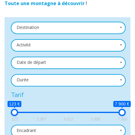
Toute une montagne à découvrir
!
Destination
Activité
Date de départ
Durée
Tarif
123 €
7.900 €
123
2.067
4.012
5.956
7.900
Encadrant