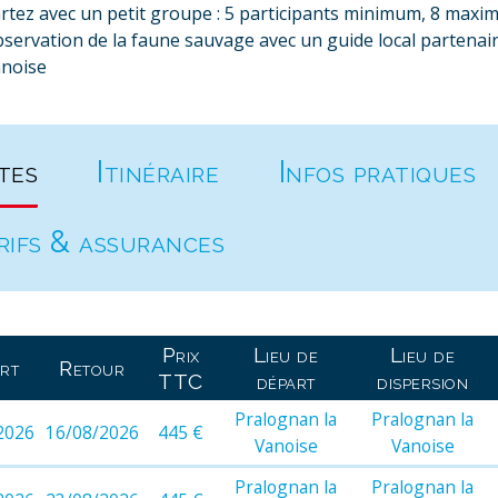
rtez avec un petit groupe : 5 participants minimum, 8 max
servation de la faune sauvage avec un guide local partenai
noise
tes
Itinéraire
Infos pratiques
rifs & assurances
Prix
Lieu de
Lieu de
rt
Retour
TTC
départ
dispersion
Pralognan la
Pralognan la
2026
16/08/2026
445 €
Vanoise
Vanoise
Pralognan la
Pralognan la