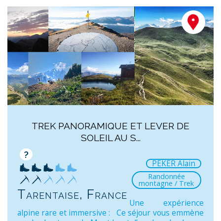
TREK PANORAMIQUE ET LEVER DE
SOLEIL AU S...
?
PEKER Alain
Randonnée
montagne / Trek
Tarentaise, France
Une expérience
alpine rare et immersive : Ce séjour vous emmène