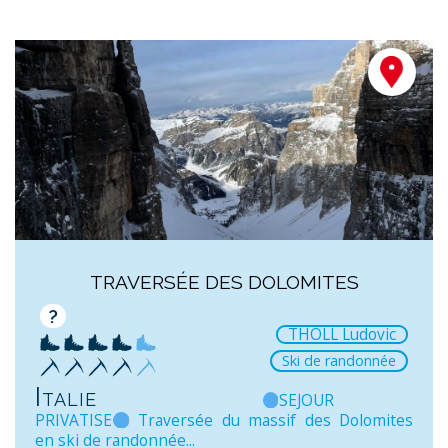
TRAVERSÉE DES DOLOMITES
?
THOLL Ludovic
Ski de randonnée
Italie
SEJOUR
PRIVATISE
Traversée du massif des Dolomites
en ski de randonnée...