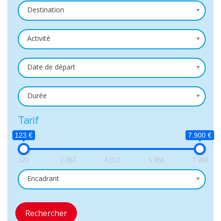
Destination
Activité
Date de départ
Durée
Tarif
123 €
7.900 €
123
2.067
4.012
5.956
7.900
Encadrant
Rechercher