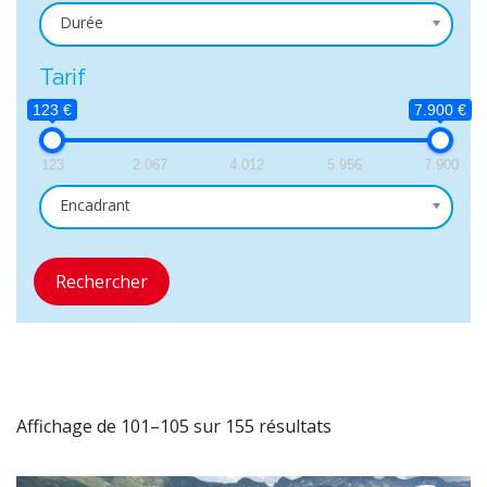
Durée
Tarif
123 €
7.900 €
123
2.067
4.012
5.956
7.900
Encadrant
Rechercher
Affichage de 101–105 sur 155 résultats