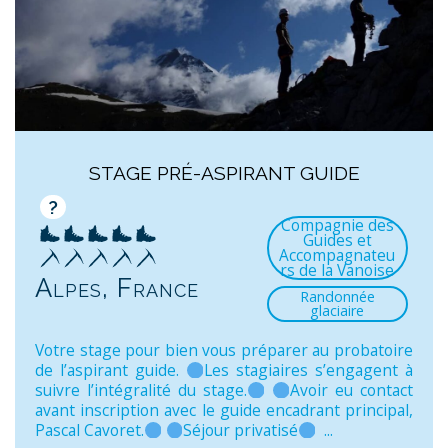
STAGE PRÉ-ASPIRANT GUIDE
?
Compagnie des
Guides et
Accompagnateu
rs de la Vanoise
Alpes, France
Randonnée
glaciaire
Votre stage pour bien vous préparer au probatoire
de l’aspirant guide.
Les stagiaires s’engagent à
suivre l’intégralité du stage.
Avoir eu contact
avant inscription avec le guide encadrant principal,
Pascal Cavoret.
Séjour privatisé
...