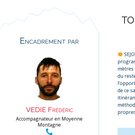
TO
Encadrement par
SEJO
program
mètres d
du rest
l’oppor
de ce s
itinéra
méthode
VEDIE Frédéric
propres
Accompagnateur en Moyenne
Montagne