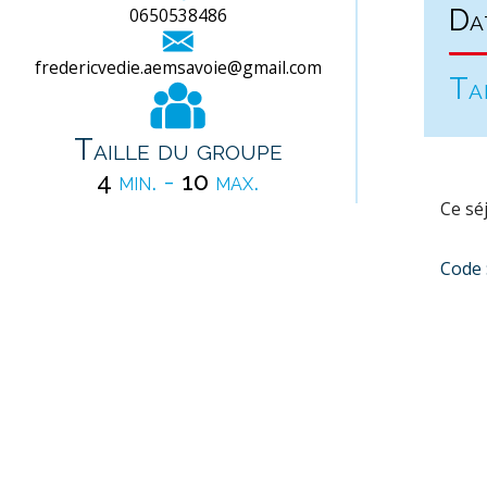
Da
0650538486
fredericvedie.aemsavoie@gmail.com
Ta
Taille du groupe
4
min. -
10
max.
Ce séj
Code 