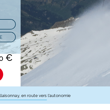
E
€
00
llaisonnay, en route vers l’autonomie