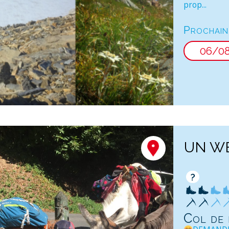
prop...
Prochain
06/0
UN WE
?
Col de 