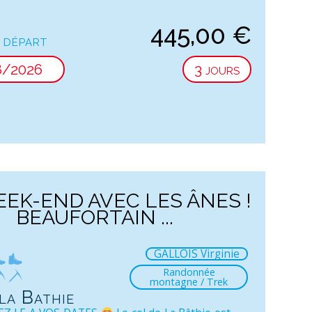
445,00
€
 départ
8/2026
3 jours
EK-END AVEC LES ÂNES !
BEAUFORTAIN ...
GALLOIS Virginie
Randonnée
montagne / Trek
la Bathie