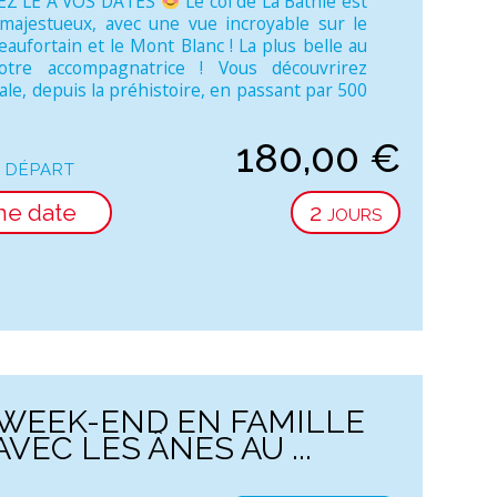
Z LE A VOS DATES
Le col de La Bâthie est
majestueux, avec une vue incroyable sur le
aufortain et le Mont Blanc ! La plus belle au
tre accompagnatrice ! Vous découvrirez
ocale, depuis la préhistoire, en passant par 500
180,00
€
 départ
ne date
2 jours
WEEK-END EN FAMILLE
AVEC LES ÂNES AU ...