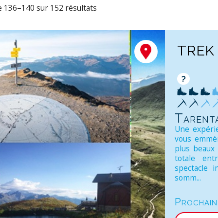
e 136–140 sur 152 résultats
TREK
?
Tarenta
Une expéri
vous emmène
plus beaux
totale ent
spectacle 
somm...
Prochain