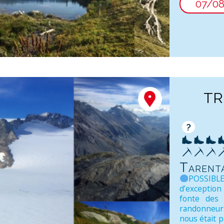
07/0
TR
?
Tarenta
POSSIBL
d’exception
fonte des 
randonneurs
nous était p