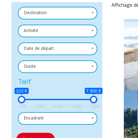
Affichage d
Destination
Activité
Date de départ
Durée
Tarif
123 €
7.900 €
123
2.067
4.012
5.956
7.900
Encadrant