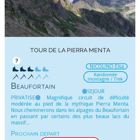
TOUR DE LA PIERRA MENTA
?
NICOLINO Elsa
Randonnée
montagne / Trek
Beaufortain
SEJOUR
PRIVATISE
Magnifique circuit de difficulté
modérée au pied de la mythique Pierra Menta.
Nous cheminerons dans les alpages du Beaufortain
en passant par certains des plus beaux lacs du
massif....
Prochain départ