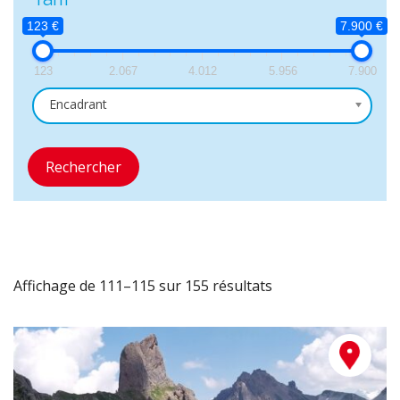
123 €
7.900 €
123
2.067
4.012
5.956
7.900
Encadrant
Rechercher
Affichage de 111–115 sur 155 résultats