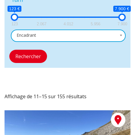
123 €
7.900 €
123
2.067
4.012
5.956
7.900
Encadrant
Rechercher
Affichage de 11–15 sur 155 résultats