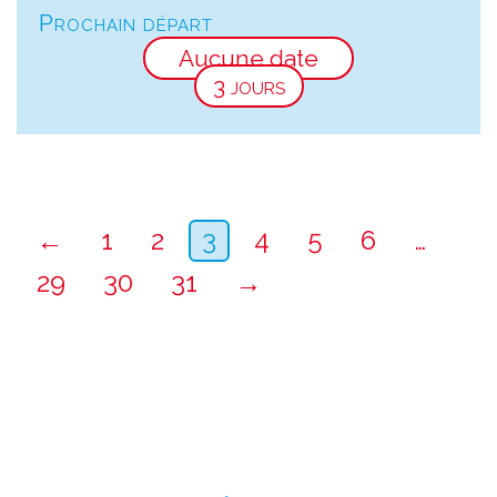
Prochain départ
Aucune date
3 jours
←
1
2
3
4
5
6
…
29
30
31
→