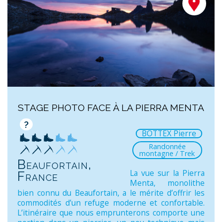
STAGE PHOTO FACE À LA PIERRA MENTA
?
BOTTEX Pierre
Randonnée
montagne / Trek
Beaufortain,
La vue sur la Pierra
France
Menta, monolithe
bien connu du Beaufortain, a le mérite d’offrir les
commodités d’un refuge moderne et confortable.
L’itinéraire que nous emprunterons comporte une