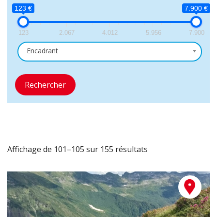
123 €
7.900 €
123
2.067
4.012
5.956
7.900
Encadrant
Rechercher
Affichage de 101–105 sur 155 résultats