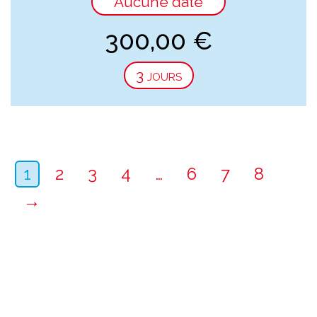
Aucune date
300,00
€
3 jours
1
2
3
4
…
6
7
8
→