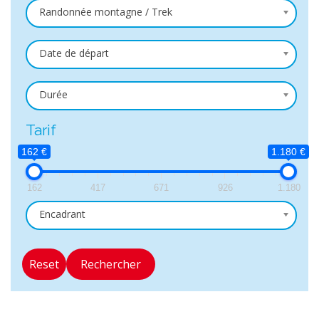
Randonnée montagne / Trek
Date de départ
Durée
Tarif
162 €
1.180 €
162
417
671
926
1.180
Encadrant
Reset
Rechercher