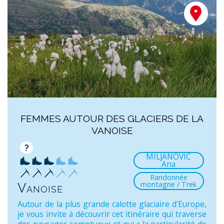
FEMMES AUTOUR DES GLACIERS DE LA
VANOISE
?
MILJANOVIC
Ana
Randonnée
montagne / Trek
Vanoise
Autour de la plus grande calotte glaciaire d'Europe,
je vous invite à découvrir cet itinéraire qui traverse