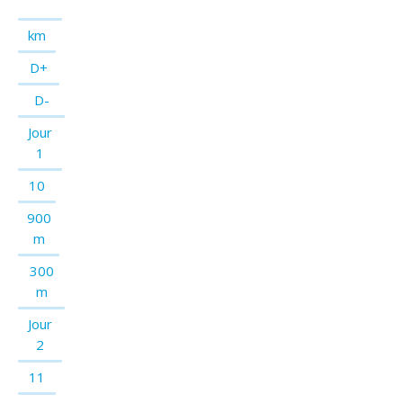
km
D+
D-
Jour
1
10
900
m
300
m
Jour
2
11