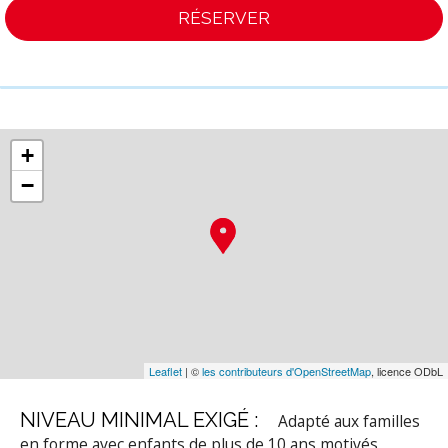
RÉSERVER
+
−
Leaflet
| ©
les contributeurs d'OpenStreetMap
, licence ODbL
NIVEAU MINIMAL EXIGÉ :
Adapté aux familles
en forme avec enfants de plus de 10 ans motivés