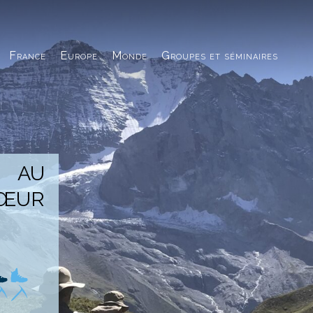
France
Europe
Monde
Groupes et séminaires
 AU
CŒUR