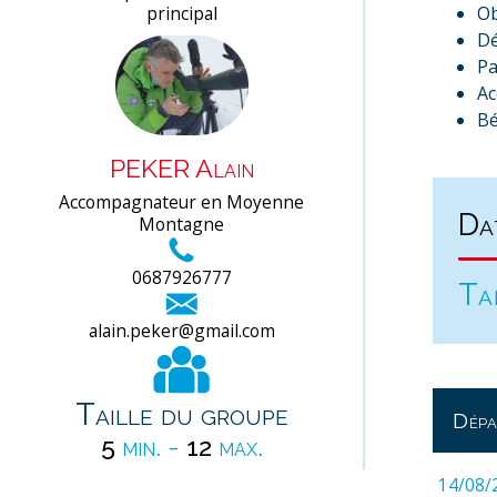
principal
Ob
Dé
Pa
Ac
Bé
PEKER Alain
Accompagnateur en Moyenne
Da
Montagne
0687926777
Ta
alain.peker@gmail.com
Taille du groupe
Dépa
5
min. -
12
max.
14/08/