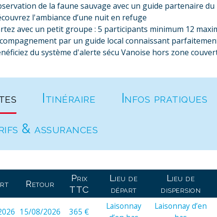
servation de la faune sauvage avec un guide partenaire du
couvrez l'ambiance d’une nuit en refuge
rtez avec un petit groupe : 5 participants minimum 12 max
compagnement par un guide local connaissant parfaitement 
néficiez du système d'alerte sécu Vanoise hors zone couver
tes
Itinéraire
Infos pratiques
rifs & assurances
Prix
Lieu de
Lieu de
rt
Retour
TTC
départ
dispersion
Laisonnay
Laisonnay d’en
2026
15/08/2026
365 €