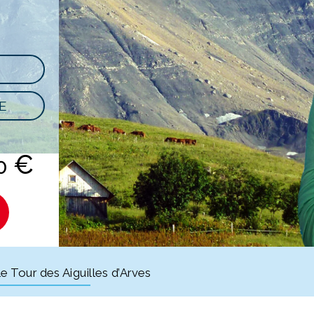
E
€
00
e Tour des Aiguilles d’Arves