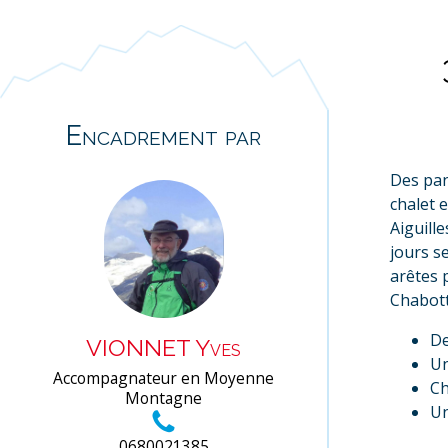
Encadrement par
Des pan
chalet 
Aiguill
jours se
arêtes 
Chabott
De
VIONNET Yves
Un
Accompagnateur en Moyenne
Ch
Montagne
Un
0680021385