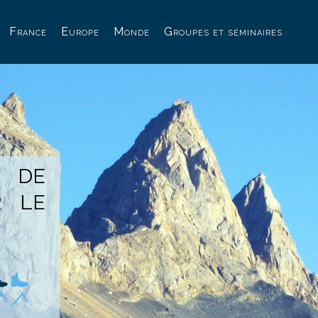
France
Europe
Monde
Groupes et séminaires
DE
R LE