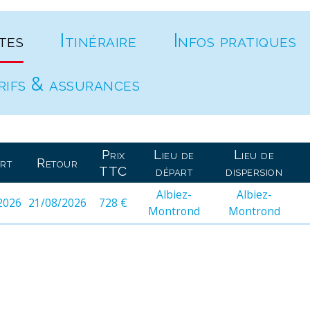
tes
Itinéraire
Infos pratiques
rifs & assurances
Prix
Lieu de
Lieu de
rt
Retour
TTC
départ
dispersion
Albiez-
Albiez-
2026
21/08/2026
728 €
Montrond
Montrond