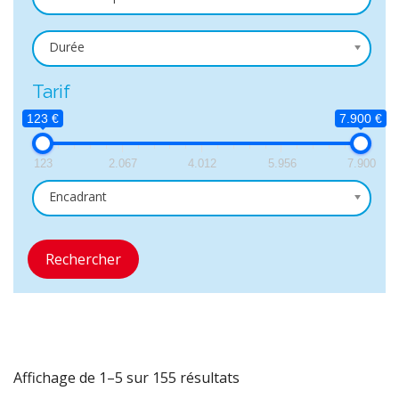
Durée
Tarif
123 €
7.900 €
123
2.067
4.012
5.956
7.900
Encadrant
Rechercher
Affichage de 1–5 sur 155 résultats