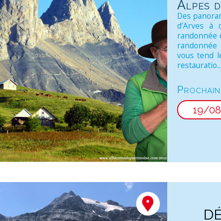
Alpes 
Des panoram
d’Arves à 
randonnée d
randonnée 
vous tend l
restauratio..
Prochain
19/0
DÉ