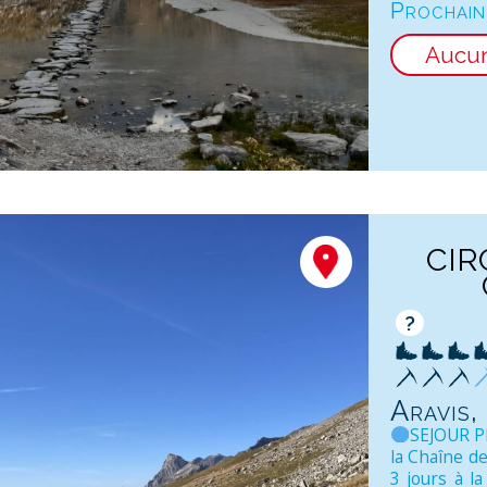
Prochain
Aucu
CIR
?
Aravis,
SEJOUR P
la Chaîne d
3 jours à l