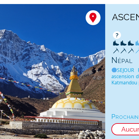
ASCEN
?
Népal
SEJOUR 
ascension d
Katmandou p
Prochain
Aucu