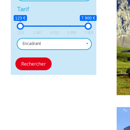
Tarif
123 €
7.900 €
123
2.067
4.012
5.956
7.900
Encadrant
Rechercher