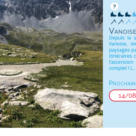
?
Vanois
Depuis la s
Vanoise, i
paysages pa
itinéraires 
l’ascension
complet ! L...
Prochain
14/0