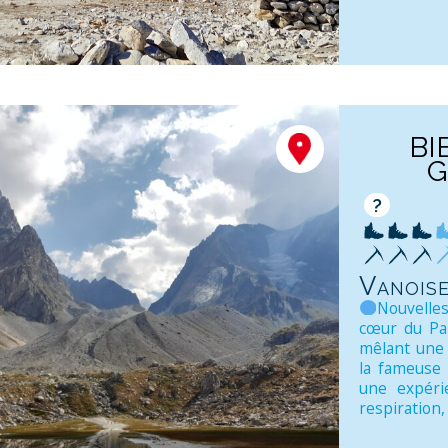
BI
G
?
Vanois
Nouvelles
cœur du Par
mêlant une 
la fameuse 
une expéri
respiration, 