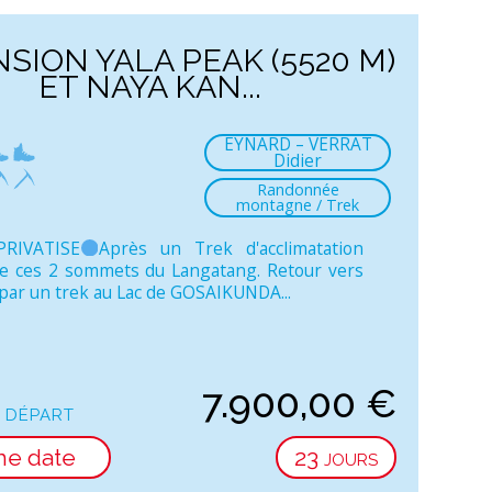
SION YALA PEAK (5520 M)
ET NAYA KAN...
EYNARD – VERRAT
Didier
Randonnée
montagne / Trek
PRIVATISE
Après un Trek d'acclimatation
e ces 2 sommets du Langatang. Retour vers
ar un trek au Lac de GOSAIKUNDA...
7.900,00
€
 départ
ne date
23 jours