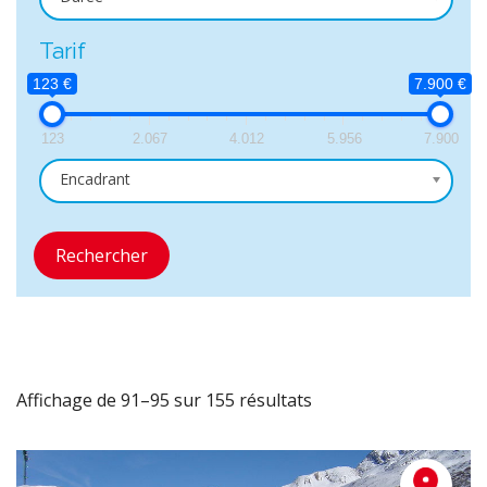
Tarif
123 €
7.900 €
123
2.067
4.012
5.956
7.900
Encadrant
Rechercher
Affichage de 91–95 sur 155 résultats