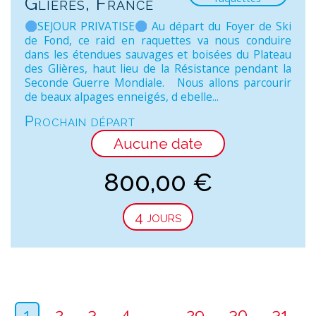
Glières, France
SEJOUR PRIVATISE
Au départ du Foyer de Ski
de Fond, ce raid en raquettes va nous conduire
dans les étendues sauvages et boisées du Plateau
des Glières, haut lieu de la Résistance pendant la
Seconde Guerre Mondiale. Nous allons parcourir
de beaux alpages enneigés, d ebelle...
Prochain départ
Aucune date
800,00
€
4 jours
1
2
3
4
…
29
30
31