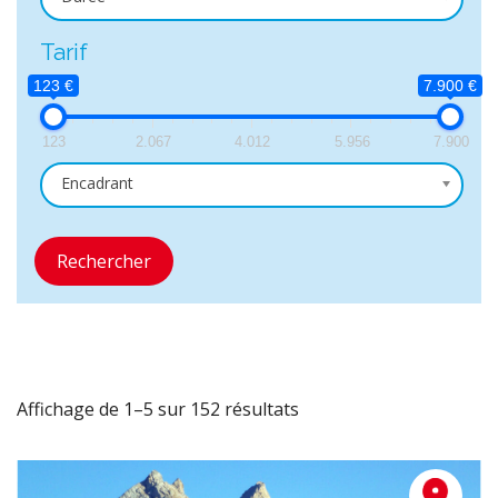
Tarif
123 €
7.900 €
123
2.067
4.012
5.956
7.900
Encadrant
Rechercher
Affichage de 1–5 sur 152 résultats