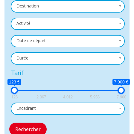
Destination
Activité
Date de départ
Durée
Tarif
123 €
7.900 €
123
2.067
4.012
5.956
7.900
Encadrant
Rechercher