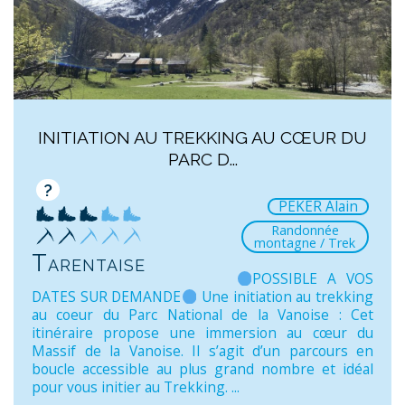
INITIATION AU TREKKING AU CŒUR DU
PARC D...
?
PEKER Alain
Randonnée
montagne / Trek
Tarentaise
POSSIBLE A VOS
DATES SUR DEMANDE
Une initiation au trekking
au coeur du Parc National de la Vanoise : Cet
itinéraire propose une immersion au cœur du
Massif de la Vanoise. Il s’agit d’un parcours en
boucle accessible au plus grand nombre et idéal
pour vous initier au Trekking. ...