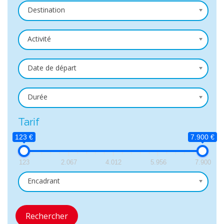
Destination
Activité
Date de départ
Durée
Tarif
123 €
7.900 €
123
2.067
4.012
5.956
7.900
Encadrant
Rechercher