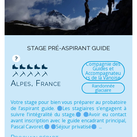
STAGE PRÉ-ASPIRANT GUIDE
?
Compagnie des
Guides et
Accompagnateu
rs de la Vanoise
Alpes, France
Randonnée
glaciaire
Votre stage pour bien vous préparer au probatoire
de l’aspirant guide.
Les stagiaires s’engagent à
suivre l’intégralité du stage.
Avoir eu contact
avant inscription avec le guide encadrant principal,
Pascal Cavoret.
Séjour privatisé
...