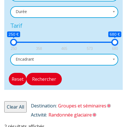
Durée
Tarif
250 €
680 €
250
358
465
573
680
Encadrant
Reset
Rechercher
Destination:
Groupes et séminaires
Clear All
Activité:
Randonnée glaciaire
2 résultats affichés