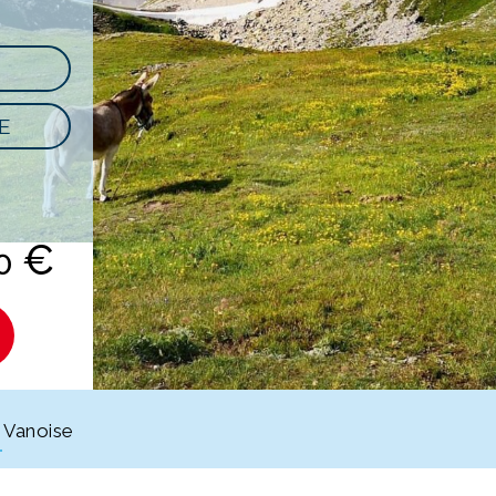
E
€
00
 Vanoise