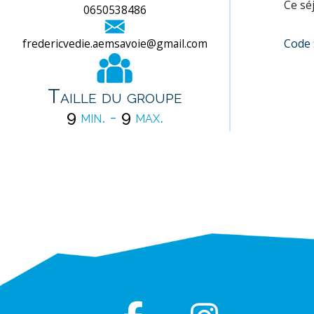
Ce séj
0650538486
fredericvedie.aemsavoie@gmail.com
Code 
Taille du groupe
9
min. -
9
max.