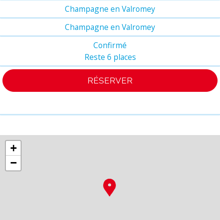
Champagne en Valromey
Champagne en Valromey
Confirmé
Reste 6 places
RÉSERVER
+
−