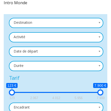
Intro Monde
Destination
Activité
Date de départ
Durée
Tarif
123 €
7.900 €
123
2.067
4.012
5.956
7.900
Encadrant