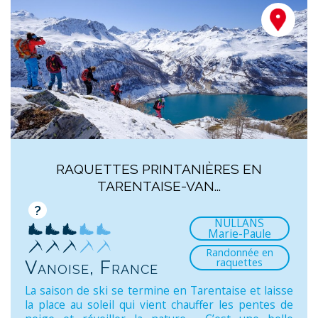
RAQUETTES PRINTANIÈRES EN
TARENTAISE-VAN...
?
NULLANS
Marie-Paule
Randonnée en
raquettes
Vanoise, France
La saison de ski se termine en Tarentaise et laisse
la place au soleil qui vient chauffer les pentes de