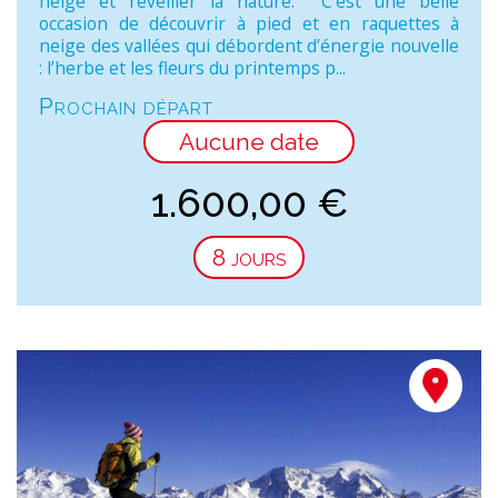
neige et réveiller la nature. C’est une belle
occasion de découvrir à pied et en raquettes à
neige des vallées qui débordent d’énergie nouvelle
: l’herbe et les fleurs du printemps p...
Prochain départ
Aucune date
1.600,00
€
8 jours