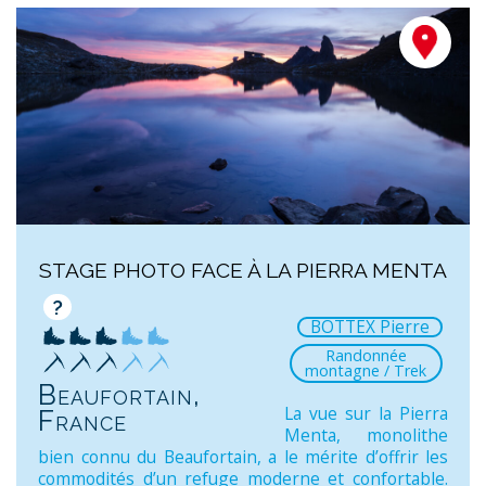
STAGE PHOTO FACE À LA PIERRA MENTA
?
BOTTEX Pierre
Randonnée
montagne / Trek
Beaufortain,
La vue sur la Pierra
France
Menta, monolithe
bien connu du Beaufortain, a le mérite d’offrir les
commodités d’un refuge moderne et confortable.