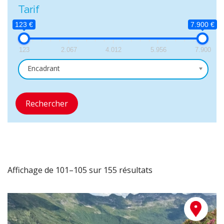
Tarif
123 €
7.900 €
123
2.067
4.012
5.956
7.900
Encadrant
Rechercher
Affichage de 101–105 sur 155 résultats