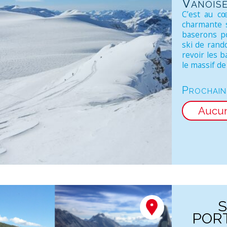
Vanoise
C’est au cœ
charmante s
baserons p
ski de rand
revoir les 
le massif de l
Prochain
Aucu
PORT