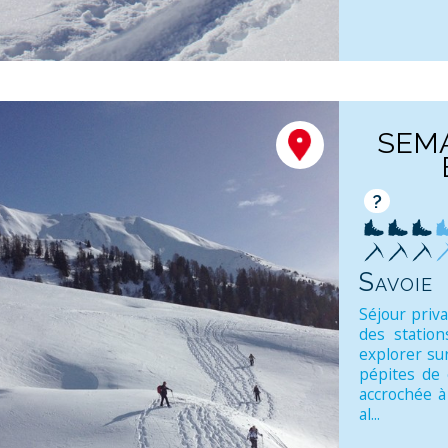
SEM
?
Savoie
Séjour priva
des station
explorer su
pépites de 
accrochée à
al...