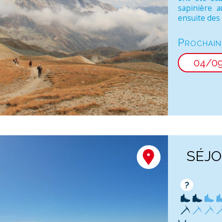
sapinière 
ensuite des .
Prochain
04/0
SÉJO
?