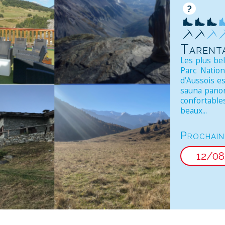
?
Tarenta
Les plus be
Parc Nation
d’Aussois e
sauna panor
confortable
beaux...
Prochain
12/08