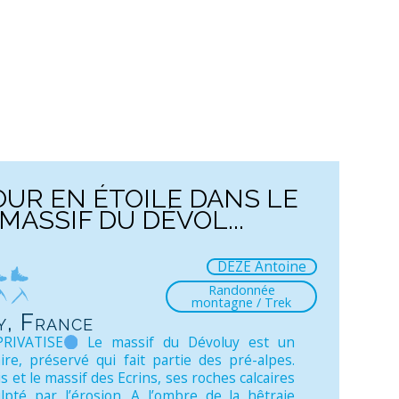
OUR EN ÉTOILE DANS LE
MASSIF DU DÉVOL...
DEZE Antoine
Randonnée
montagne / Trek
y, France
RIVATISE
Le massif du Dévoluy est un
aire, préservé qui fait partie des pré-alpes.
is et le massif des Ecrins, ses roches calcaires
lpté par l’érosion. A l’ombre de la hêtraie