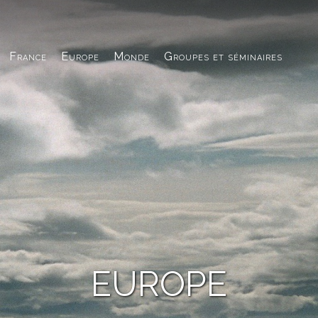
France
Europe
Monde
Groupes et séminaires
EUROPE