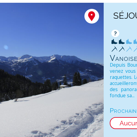
SÉJO
?
Vanois
Depuis Bour
venez vous 
raquettes. L
accueilleron
des panora
fondue sa...
Prochain
Aucu