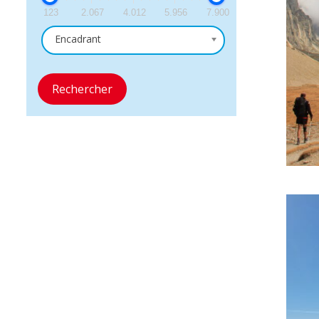
123
2.067
4.012
5.956
7.900
Encadrant
Rechercher