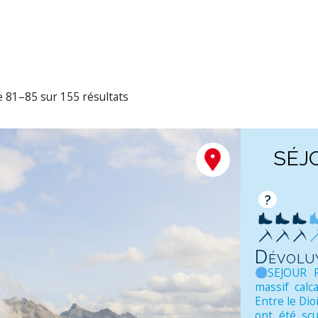
e 81–85 sur 155 résultats
SÉJ
?
Dévolu
SEJOUR P
massif calc
Entre le Dio
ont été scu