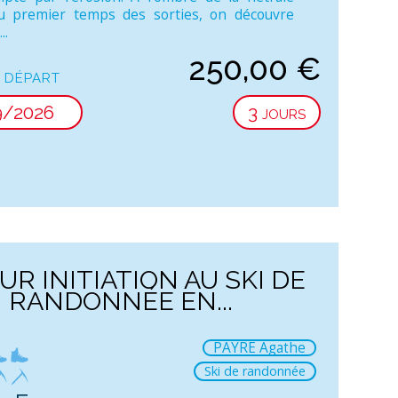
au premier temps des sorties, on découvre
..
250,00
€
 départ
9/2026
3 jours
UR INITIATION AU SKI DE
RANDONNÉE EN...
PAYRE Agathe
Ski de randonnée