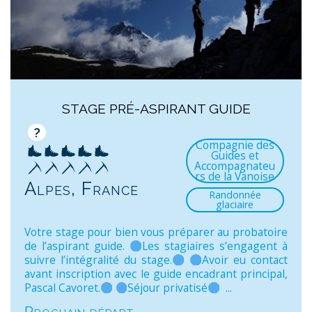
STAGE PRÉ-ASPIRANT GUIDE
?
Compagnie des
Guides et
Accompagnateu
rs de la Vanoise
Alpes, France
Randonnée
glaciaire
Votre stage pour bien vous préparer au probatoire
de l’aspirant guide.
Les stagiaires s’engagent à
suivre l’intégralité du stage.
Avoir eu contact
avant inscription avec le guide encadrant principal,
Pascal Cavoret.
Séjour privatisé
...
Prochain départ