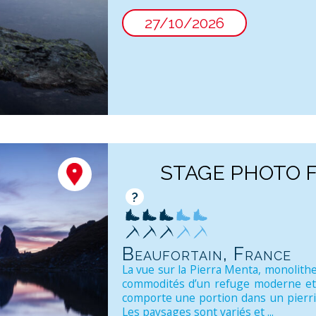
27/10/2026
STAGE PHOTO F
?
Beaufortain, France
La vue sur la Pierra Menta, monolithe 
commodités d’un refuge moderne et 
comporte une portion dans un pierrie
Les paysages sont variés et ...