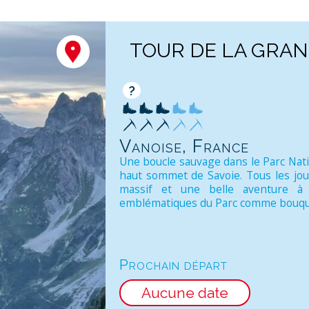
TOUR DE LA GRAN
?
Vanoise, France
Une boucle sauvage dans le Parc Nati
haut sommet de Savoie. Tous les jou
massif et une belle aventure à
emblématiques du Parc comme bouquet
Prochain départ
Aucune date