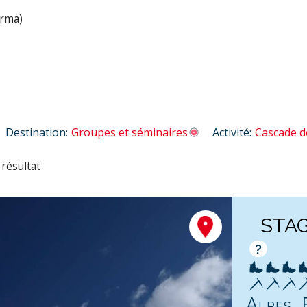
orma)
Destination:
Groupes et séminaires
Activité:
Cascade d
 résultat
STAG
?
Alpes, 