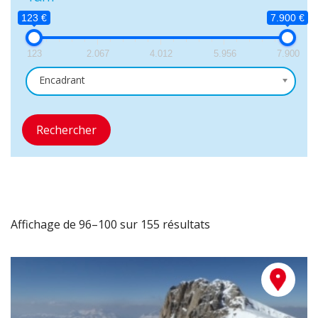
123 €
7.900 €
123
2.067
4.012
5.956
7.900
Encadrant
Rechercher
Affichage de 96–100 sur 155 résultats