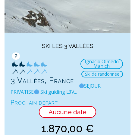
SKI LES 3 VALLÉES
?
Ignacio Olmedo
Manich
Ski de randonnée
3 Vallées, France
SEJOUR
PRIVATISE
Ski guiding L3V...
Prochain départ
Aucune date
1.870,00
€