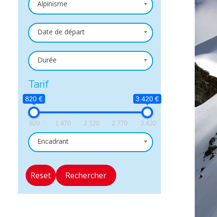
Alpinisme
Date de départ
Durée
Tarif
820 €
3.420 €
820
1.470
2.120
2.770
3.420
Encadrant
Reset
Rechercher