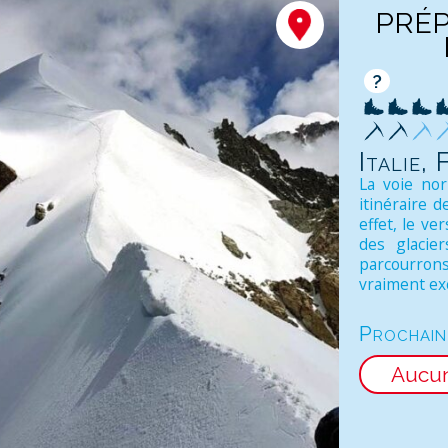
PRÉP
?
Italie,
La voie nor
itinéraire 
effet, le v
des glacie
parcourron
vraiment exc
Prochain
Aucu