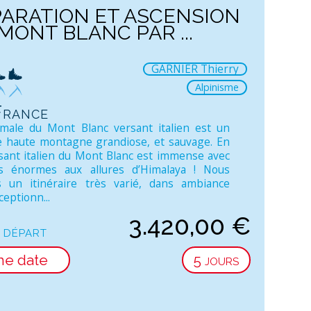
ARATION ET ASCENSION
MONT BLANC PAR ...
GARNIER Thierry
Alpinisme
 France
male du Mont Blanc versant italien est un
de haute montagne grandiose, et sauvage. En
ersant italien du Mont Blanc est immense avec
rs énormes aux allures d’Himalaya ! Nous
s un itinéraire très varié, dans ambiance
eptionn...
3.420,00
€
 départ
ne date
5 jours